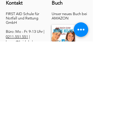
Kontakt
Buch
FIRST AID Schule für
Unser neues Buch bei
Notfall und Rettung​
AMAZON
GmbH
Büro: Mo - Fr. 9-13 Uhr |
0211-551.551
|
buero@1aid.de
|
Anfragen: Betriebe &
Ärzte
E-Mail
|
Telefon
Service
​Online Sanhelfer-Kurs​
Online Erste-Hilfe-Kurs
Online Erste-Hilfe am Kind
Sanitätsdienst
Job | Minijob | Nebenjob