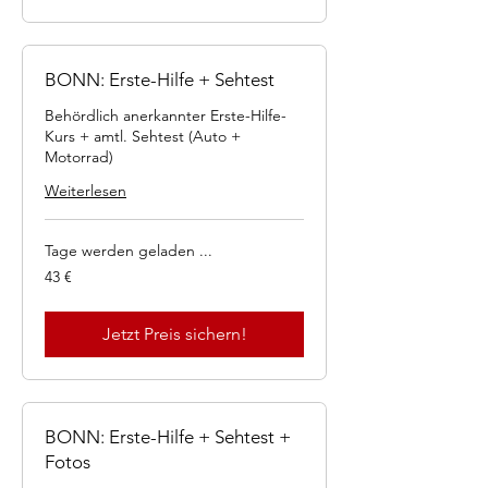
BONN: Erste-Hilfe + Sehtest
Behördlich anerkannter Erste-Hilfe-
Kurs + amtl. Sehtest (Auto +
Motorrad)
Weiterlesen
Tage werden geladen ...
43
43 €
Euro
Jetzt Preis sichern!
BONN: Erste-Hilfe + Sehtest +
Fotos