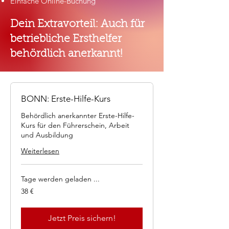
Einfache Online-Buchung
Dein Extravorteil: Auch für
betriebliche Ersthelfer
behördlich anerkannt!
BONN: Erste-Hilfe-Kurs
Behördlich anerkannter Erste-Hilfe-
Kurs für den Führerschein, Arbeit
und Ausbildung
Weiterlesen
Tage werden geladen ...
38
38 €
Euro
Jetzt Preis sichern!