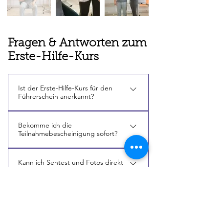
Fragen & Antworten zum
Erste-Hilfe-Kurs
Ist der Erste-Hilfe-Kurs für den
Führerschein anerkannt?
Ja. Der Kurs ist behördlich anerkannt
Bekomme ich die
und für alle Führerscheinklassen und
Teilnahmebescheinigung sofort?
auch für das Studium und den Betrieb
anerkannt
Ja. Die Bescheinigung wird direkt
Kann ich Sehtest und Fotos direkt
nach erfolgreicher Teilnahme
vor Ort machen?
ausgehändigt.
Je nach Paket direkt am Kurstag – vor
Was muss ich mitbringen?
Kursbeginn, in den Pausen oder nach
Kursende.