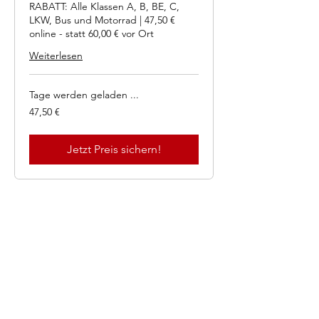
RABATT: Alle Klassen A, B, BE, C,
LKW, Bus und Motorrad | 47,50 €
online - statt 60,00 € vor Ort
Weiterlesen
Tage werden geladen ...
47,50
47,50 €
Euro
Jetzt Preis sichern!