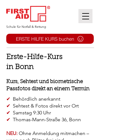
​Schule für Notfall & Rettung
ERSTE HILFE KURS buchen
Erste-Hilfe-Kurs
in Bonn
Kurs, Sehtest und biometrische
Passfotos direkt an einem Termin
✔
Behördlich anerkannt
✔
Sehtest & Fotos direkt vor Ort
✔
Samstag 9:30 Uhr
✔
Thomas-Mann-Straße 36, Bonn
NEU:
Ohne Anmeldung mitmachen –