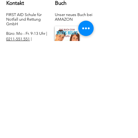
Kontakt
Buch
FIRST AID Schule für
Unser neues Buch bei
Notfall und Rettung​
AMAZON
GmbH
Büro: Mo - Fr. 9-13 Uhr |
0211-551.551
|
buero@1aid.de
|
Betriebliche Erste Hilfe:
E-Mail
|
Telefon
Service
​Online Sanhelfer-Kurs​
Online Erste-Hilfe-Kurs
Online Erste-Hilfe am Kind
Sanitätsdienst
Job | Minijob | Nebenjob
Ersatzbescheinigung