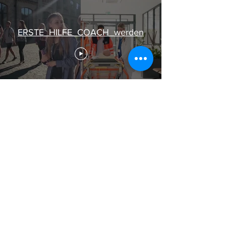
ERSTE_HILFE_COACH_werden
Nebenjob als Erste Hilfe Coach bei 
FIRST AID? Hier bewerben!
Vorname
*
Nachname
*
Wohnort
*