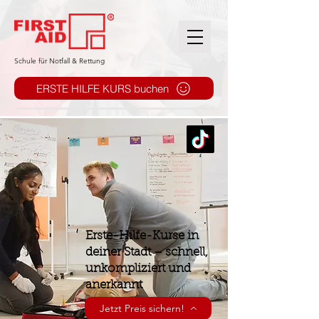
​Schule für Notfall & Rettung
ERSTE HILFE KURS buchen
Erste-Hilfe-Kurse in
deiner Stadt – schnell,
unkompliziert und
anerkannt
Jetzt Preis sichern!