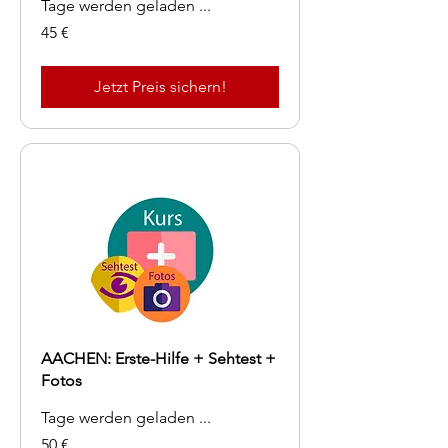
Tage werden geladen ...
45
45 €
Euro
Jetzt Preis sichern!
AACHEN: Erste-Hilfe + Sehtest +
Fotos
Tage werden geladen ...
50
50 €
Euro