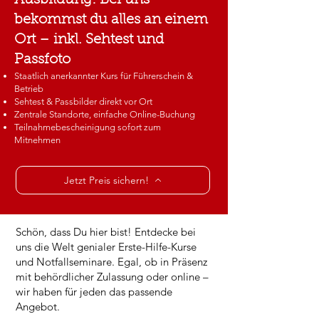
Ausbildung: Bei uns
bekommst du alles an einem
Ort – inkl. Sehtest und
Passfoto
Staatlich anerkannter Kurs für Führerschein &
Betrieb
Sehtest & Passbilder direkt vor Ort
Zentrale Standorte, einfache Online-Buchung
Teilnahmebescheinigung sofort zum
Mitnehmen
Jetzt Preis sichern!
Schön, dass Du hier bist! Entdecke bei
uns die Welt genialer Erste-Hilfe-Kurse
und Notfallseminare. Egal, ob in Präsenz
mit behördlicher Zulassung oder online –
wir haben für jeden das passende
Angebot.