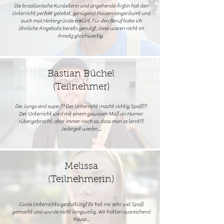
Die brasilianische Kursleiterin und angehende Ärztin hat den
Unterricht perfekt geleitet, genügend Pausen eingeräumt und
auch mal Hintergründe erklärt. Für den Beruf habe ich
ähnliche Angebote bereits genutzt, diese waren nicht im
Ansatz gleichwertig.
Bastian Büchel
(Teilnehmer)
Die Jungs sind super!!! Der Unterricht macht richtig Spaß!!!
Der Unterricht wird mit einem gewissen Maß an Humor
rübergebracht, aber immer noch so, dass man es lernt!!!
Jederzeit wieder....
Melissa
(Teilnehmerin)
Coole Unterrichts-gestaltung! Es hat mir sehr viel Spaß
gemacht und wurde nicht langweilig. Wir hatten ausreichend
Pause...