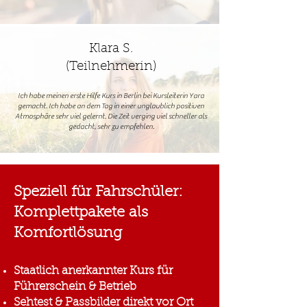
Klara S.
(Teilnehmerin)
Ich habe meinen erste Hilfe Kurs in Berlin bei Kursleiterin Yara
gemacht. Ich habe an dem Tag in einer unglaublich positiven
Atmosphäre sehr viel gelernt. Die Zeit verging viel schneller als
gedacht, sehr zu empfehlen.
Speziell für Fahrschüler:
Komplettpakete als
Komfortlösung
Staatlich anerkannter Kurs für
Führerschein & Betrieb
Sehtest & Passbilder direkt vor Ort