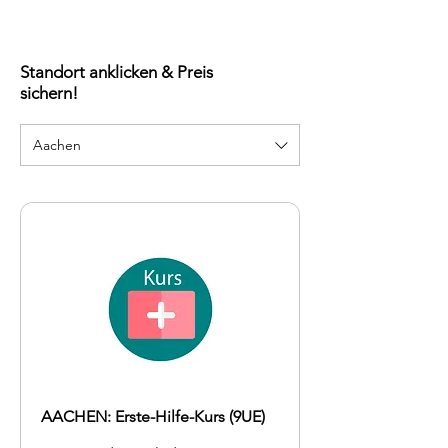
Führerscheins.

FIRST AID verfügt zusätzlich über die 
Anerkennung für die betriebliche 
Standort anklicken & Preis
Ersthelferausbildung. Damit ist unser 
Erste-Hilfe-Kurs uneingeschränkt 
sichern!
bundesweit anerkannt – unter anderem 
für Führerschein, Betrieb, Studium, 
Trainerlizenz und Ausbildung.
Aachen
AACHEN: Erste-Hilfe-Kurs (9UE)