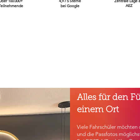
Über 100.000+
4,9 / 5 Sterne
Zentrale Lage 
AEZ
Teilnehmende
bei Google
Alles für den F
einem Ort
Viele Fahrschüler möchten d
und die Passfotos möglichst