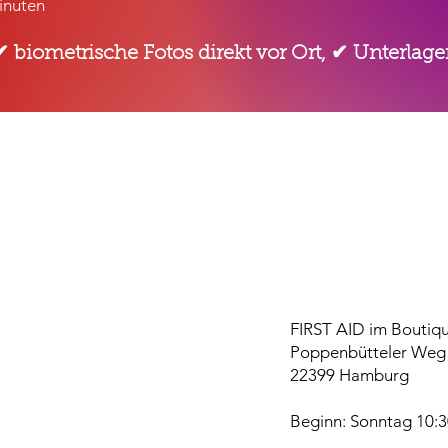
inuten
, ✔ biometrische Fotos direkt vor Ort, ✔ Unterla
Erste-Hilf
Hamburge
Poppenbüt
​FIRST AID im Boutiq
Poppenbütteler Weg
22399 Hamburg
Beginn: Sonntag 10:3