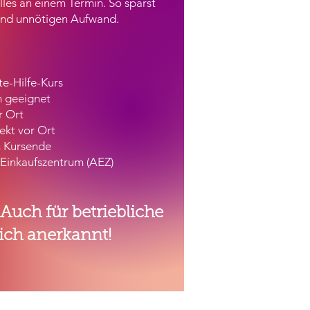
lles an einem Termin. So sparst
 und unnötigen Aufwand.
te-Hilfe-Kurs
n geeignet
r Ort
ekt vor Ort
h Kursende
-Einkaufszentrum (AEZ)
 Auch für betriebliche
lich anerkannt!