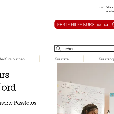
Büro: Mo - 
Anfr
ERSTE HILFE KURS buchen
suchen
lfe-Kurs buchen
Kursorte
Kurspro
urs
Nord
ische Passfotos