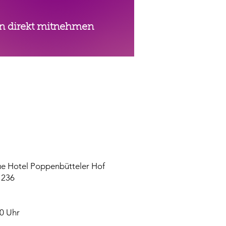
gen direkt mitnehmen
e-Kurse im
r Norden -
teler Weg
ue Hotel Poppenbütteler Hof
 236
0 Uhr