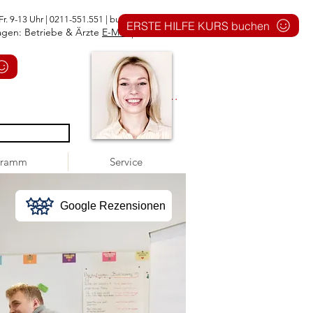
Fr. 9-13 Uhr | 0211-551.551 |
buero@1aid.de
ERSTE HILFE KURS buchen
agen: Betriebe & Ärzte
E-Mail
|
Telefon
Anmelden
gramm
Service
Google Rezensionen