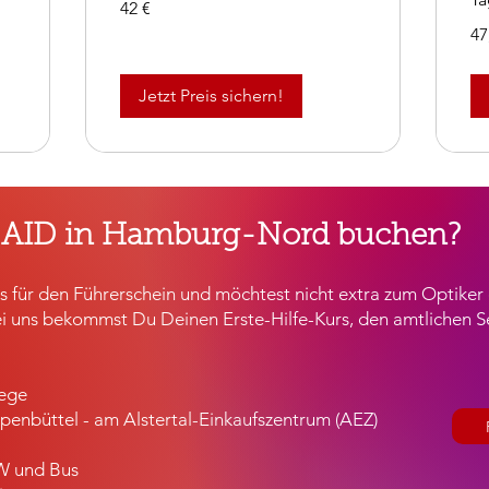
42 €
Euro
47,
47
Eur
Jetzt Preis sichern!
 AID in Hamburg-Nord buchen?
rs für den Führerschein und möchtest nicht extra zum Optike
ei uns bekommst Du Deinen Erste-Hilfe-Kurs, den amtlichen S
Wege
enbüttel - am Alstertal-Einkaufszentrum (AEZ)
KW und Bus