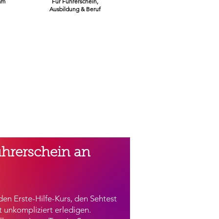
am
Für Führerschein,
Ausbildung & Beruf
ührerschein an
en Erste-Hilfe-Kurs, den Sehtest
 unkompliziert erledigen.