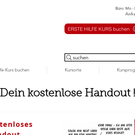
Büro: Mo - 
Anfr
ERSTE HILFE KURS buchen
suchen
lfe-Kurs buchen
Kursorte
Kurspro
Dein kostenlose Handout 
tenloses
ndout