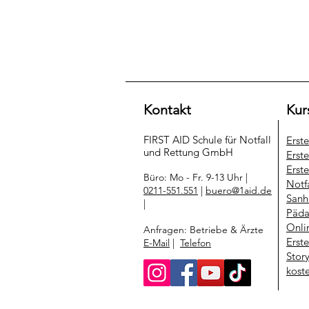
Kontakt
Kur
FIRST AID Schule für Notfall
Erst
und Rettung​ GmbH
Erste
Erste
Büro: Mo - Fr. 9-13 Uhr |
Notf
0211-551.551
|
buero@1aid.de
Sanh
|
Päda
Onli
Anfragen: Betriebe & Ärzte
Erst
E-Mail
|
Telefon
Stor
kost