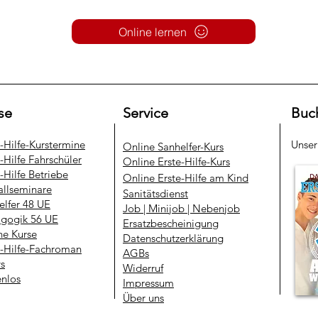
Online lernen
se
Service
Buc
e-Hilfe-Kurstermine
Unse
​Online Sanhelfer-Kurs​
-Hilfe Fahrschüler
Online Erste-Hilfe-Kurs
-Hilfe Betriebe
Online Erste-Hilfe am Kind
allseminare
Sanitätsdienst
elfer 48 UE
Job | Minijob | Nebenjob
gogik 56 UE
Ersatzbescheinigung
ne Kurse
Datenschutzerklärung
e-Hilfe-Fachroman
AGBs
ys
Widerruf
enlos
Impressum
Über uns