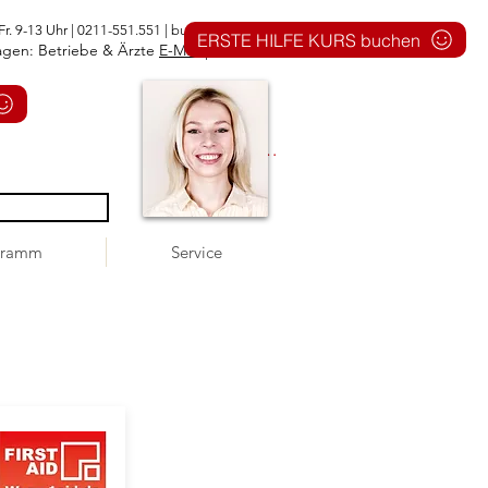
Fr. 9-13 Uhr | 0211-551.551 |
buero@1aid.de
ERSTE HILFE KURS buchen
agen: Betriebe & Ärzte
E-Mail
|
Telefon
Anmelden
gramm
Service
!