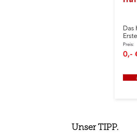
Das 
Erste
Preis
:
0,- 
Unser TIPP.