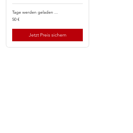
Tage werden geladen ...
50
50 €
Euro
Jetzt Preis sichern