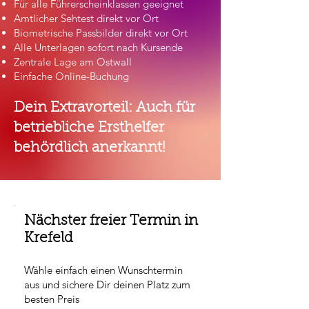
Für alle Führerscheinklassen geeignet
Amtlicher Sehtest direkt vor Ort
Biometrische Passbilder direkt vor Ort
Alle Unterlagen sofort nach Kursende
Zentrale Lage am Ostwall
Einfache Online-Buchung
Dein Extravorteil: Auch für
betriebliche Ersthelfer
behördlich anerkannt!
Nächster freier Termin in
Krefeld
Wähle einfach einen Wunschtermin
aus und sichere Dir deinen Platz zum
besten Preis