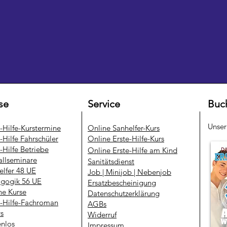
se
Service
Buc
Unse
e-Hilfe-Kurstermine
​Online Sanhelfer-Kurs​
-Hilfe Fahrschüler
Online Erste-Hilfe-Kurs
-Hilfe Betriebe
Online Erste-Hilfe am Kind
allseminare
Sanitätsdienst
elfer 48 UE
Job | Minijob | Nebenjob
gogik 56 UE
Ersatzbescheinigung
ne Kurse
Datenschutzerklärung
e-Hilfe-Fachroman
AGBs
ys
Widerruf
enlos
Impressum