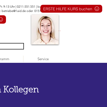
Fr. 9-13 Uhr | 0211-551.551 |
buero@1aid.de
ERSTE HILFE KURS buchen
e:
betriebe@1aid.de
oder 0151 - 744 555 51
Anmelden
gramm
Service
 Kollegen