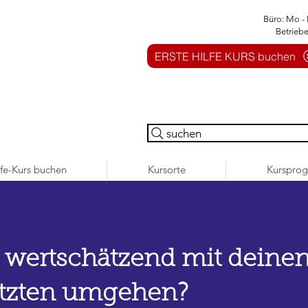
Büro: Mo - 
Betrieb
ERSTE HILFE KURS buchen
suchen
lfe-Kurs buchen
Kursorte
Kurspro
 wertschätzend mit deinen
tzten umgehen?​​