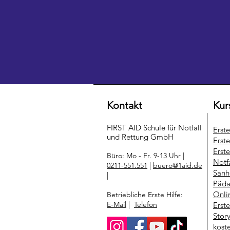
Kontakt
Kur
FIRST AID Schule für Notfall
Erst
und Rettung​ GmbH
Erste
Erste
Büro: Mo - Fr. 9-13 Uhr |
Notf
0211-551.551
|
buero@1aid.de
Sanh
|
Päda
Onli
Betriebliche Erste Hilfe:
E-Mail
|
Telefon
Erst
Stor
kost