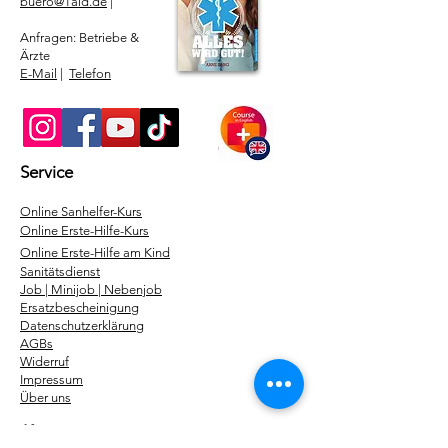
buero@1aid.de
|
Anfragen: Betriebe &
Ärzte
E-Mail
|
Telefon
Service
​Online Sanhelfer-Kurs​
Online Erste-Hilfe-Kurs
Online Erste-Hilfe am Kind
Sanitätsdienst
Job | Minijob | Nebenjob
Ersatzbescheinigung
Datenschutzerklärung
AGBs
Widerruf
Impressum
Über uns
Kurse