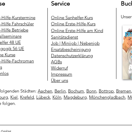
se
Service
Buc
Unse
e-Hilfe-Kurstermine
​Online Sanhelfer-Kurs​
-Hilfe Fahrschüler
Online Erste-Hilfe-Kurs
-Hilfe Betriebe
Online Erste-Hilfe am Kind
allseminare
Sanitätsdienst
elfer 48 UE
Job | Minijob | Nebenjob
gogik 56 UE
Ersatzbescheinigung
ne Kurse
Datenschutzerklärung
e-Hilfe-Fachroman
AGBs
ys
Widerruf
enlos
Impressum
Über uns
folgenden Städten:
Aachen
,
Berlin
,
Bochum
,
Bonn
,
Bottrop
,
Bremen
urg
,
Kiel
,
Krefeld
,
Lübeck
,
Köln
,
Magdeburg
,
Mönchengladbach
,
Mü
e folgen.
ng GmbH