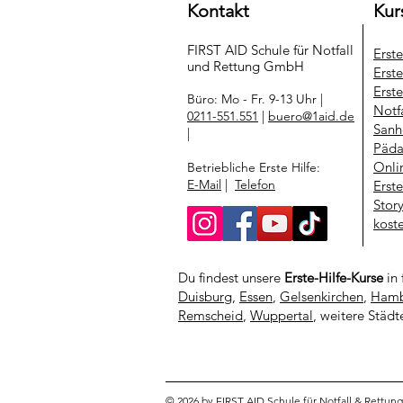
Kontakt
Kur
FIRST AID Schule für Notfall
Erst
und Rettung​ GmbH
Erste
Erste
Büro: Mo - Fr. 9-13 Uhr |
Notf
0211-551.551
|
buero@1aid.de
Sanh
|
Päda
Onli
Betriebliche Erste Hilfe:
E-Mail
|
Telefon
Erst
Stor
kost
Du findest unsere
Erste-Hilfe-Kurse
in 
Duisburg
,
Essen
,
Gelsenkirchen
,
Hamb
Remscheid
,
Wuppertal
, weitere Städt
© 2026 by FIRST AID Schule für Notfall & Rettu