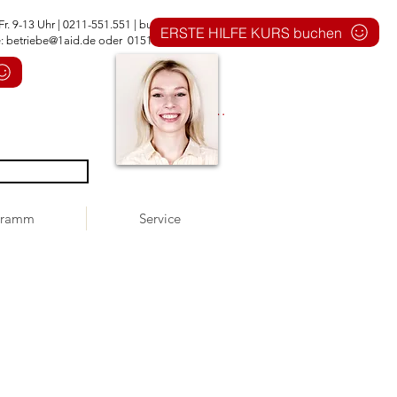
Fr. 9-13 Uhr | 0211-551.551 |
buero@1aid.de
ERSTE HILFE KURS buchen
e:
betriebe@1aid.de
oder 0151 - 744 555 51
Anmelden
gramm
Service