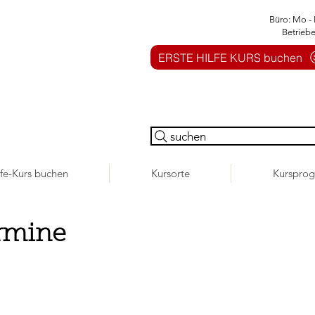
Büro: Mo - 
Betrieb
ERSTE HILFE KURS buchen
suchen
lfe-Kurs buchen
Kursorte
Kurspro
rmine