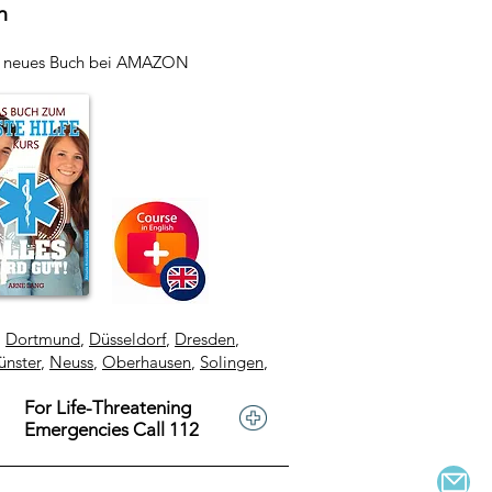
h
r neues Buch bei AMAZON
,
Dortmund
,
Düsseldorf
,
Dresden
,
nster
,
Neuss
,
Oberhausen
,
Solingen
,
For Life-Threatening
Emergencies Call 112