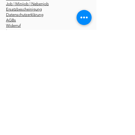
Job | Minijob | Nebenjob
Ersatzbescheinigung
Datenschutzerklärung
AGBs
Widerruf
Impressum
Über uns
Kurse
Erste-Hilfe-Kurstermine
Erste-Hilfe Fahrschüler
Erste-Hilfe Betriebe
Notfallseminare
Sanhelfer 48 UE
Pädagogik 56 UE
Online Kurse
Erste-Hilfe-Fachroman
Storys
kostenlos
Du findest unsere
Erste-Hilfe-Kurse
in folgenden
Städten:
Aachen
,
Berlin
,
Bochum
,
Bonn
,
Bottrop
,
Bremen
,
Dortmund
,
Düsseldorf
,
Dresden
,