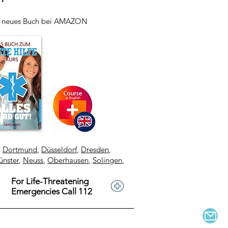
r neues Buch bei AMAZON
,
Dortmund
,
Düsseldorf
,
Dresden
,
nster
,
Neuss
,
Oberhausen
,
Solingen
,
For Life-Threatening
Emergencies Call 112