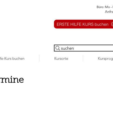
Büro: Mo - 
Anfr
ERSTE HILFE KURS buchen
suchen
lfe-Kurs buchen
Kursorte
Kurspro
rmine