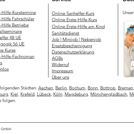
e-Hilfe-Kurstermine
Unse
​Online Sanhelfer-Kurs​
-Hilfe Fahrschüler
Online Erste-Hilfe-Kurs
-Hilfe Betriebe
Online Erste-Hilfe am Kind
allseminare
Sanitätsdienst
elfer 48 UE
Job | Minijob | Nebenjob
gogik 56 UE
Ersatzbescheinigung
ne Kurse
Datenschutzerklärung
e-Hilfe-Fachroman
AGBs
ys
Widerruf
enlos
Impressum
Über uns
folgenden Städten:
Aachen
,
Berlin
,
Bochum
,
Bonn
,
Bottrop
,
Bremen
urg
,
Kiel
,
Krefeld
,
Lübeck
,
Köln
,
Magdeburg
,
Mönchengladbach
,
Mü
e folgen.
ng GmbH