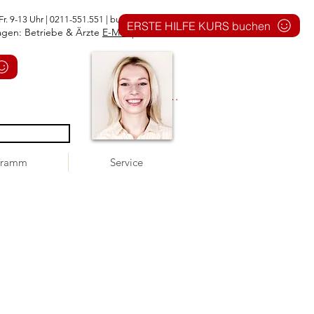
Fr. 9-13 Uhr | 0211-551.551 |
buero@1aid.de
ERSTE HILFE KURS buchen
agen: Betriebe & Ärzte
E-Mail
|
Telefon
Anmelden
gramm
Service