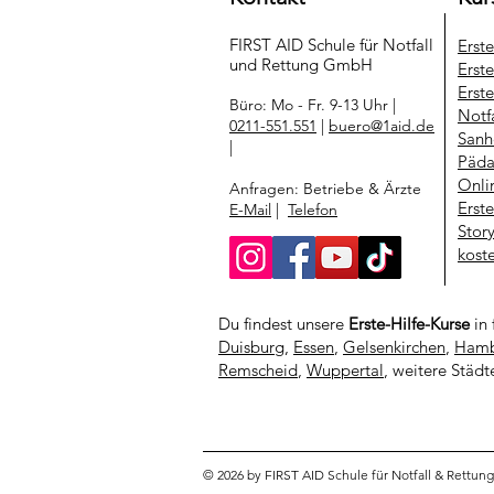
FIRST AID Schule für Notfall
Erst
und Rettung​ GmbH
Erste
Erste
Büro: Mo - Fr. 9-13 Uhr |
Notf
0211-551.551
|
buero@1aid.de
Sanh
|
Päda
Onli
Anfragen: Betriebe & Ärzte
Erst
E-Mail
|
Telefon
Stor
kost
Du findest unsere
Erste-Hilfe-Kurse
in 
Duisburg
,
Essen
,
Gelsenkirchen
,
Hamb
Remscheid
,
Wuppertal
, weitere Städt
© 2026 by FIRST AID Schule für Notfall & Rettu