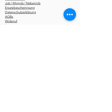
Job | Minijob | Nebenjob
Ersatzbescheinigung
Datenschutzerklärung
AGBs
Widerruf
Impressum
Über uns
Kurse
Erste-Hilfe-Kurstermine
Erste-Hilfe Fahrschüler
Erste-Hilfe Betriebe
Notfallseminare
Sanhelfer 48 UE
Pädagogik 56 UE
Online Kurse
Erste-Hilfe-Fachroman
Storys
kostenlos
Du findest unsere
Erste-Hilfe-Kurse
in folgenden
Städten:
Aachen
,
Berlin
,
Bochum
,
Bonn
,
Bottrop
,
Bremen
,
Dortmund
,
Düsseldorf
,
Dresden
,