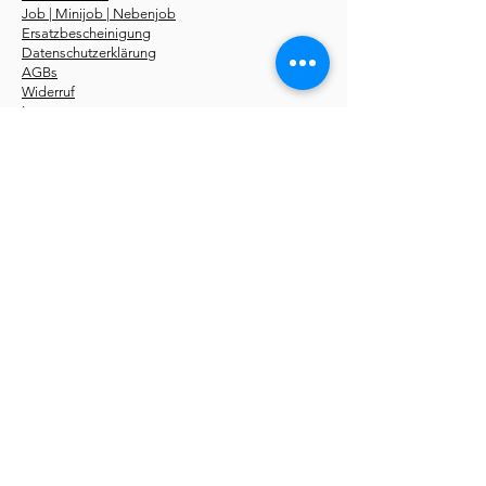
Job | Minijob | Nebenjob
Ersatzbescheinigung
Datenschutzerklärung
AGBs
Widerruf
Impressum
Über uns
Kurse
Erste-Hilfe-Kurstermine
Erste-Hilfe Fahrschüler
Erste-Hilfe Betriebe
Notfallseminare
Sanhelfer 48 UE
Pädagogik 56 UE
Online Kurse
Erste-Hilfe-Fachroman
Storys
kostenlos
Du findest unsere
Erste-Hilfe-Kurse
in folgenden
Städten:
Aachen
,
Berlin
,
Bochum
,
Bonn
,
Bottrop
,
Bremen
,
Dortmund
,
Düsseldorf
,
Dresden
,