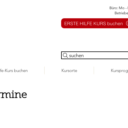
Büro: Mo - 
Betrieb
ERSTE HILFE KURS buchen
suchen
lfe-Kurs buchen
Kursorte
Kurspro
rmine