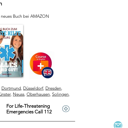
h
r neues Buch bei AMAZON
,
Dortmund
,
Düsseldorf
,
Dresden
,
nster
,
Neuss
,
Oberhausen
,
Solingen
,
For Life-Threatening
Emergencies Call 112