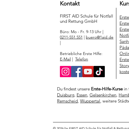
Kontakt
Kur
FIRST AID Schule für Notfall
Erst
und Rettung​ GmbH
Erste
Erste
Büro: Mo - Fr. 9-13 Uhr |
Notf
0211-551.551
|
buero@1aid.de
Sanh
|
Päda
Onli
Betriebliche Erste Hilfe:
E-Mail
|
Telefon
Erst
Stor
kost
Du findest unsere
Erste-Hilfe-Kurse
in 
Duisburg
,
Essen
,
Gelsenkirchen
,
Hamb
Remscheid
,
Wuppertal
, weitere Städt
© 2026 by FIRST AID Schule für Notfall & Rettu