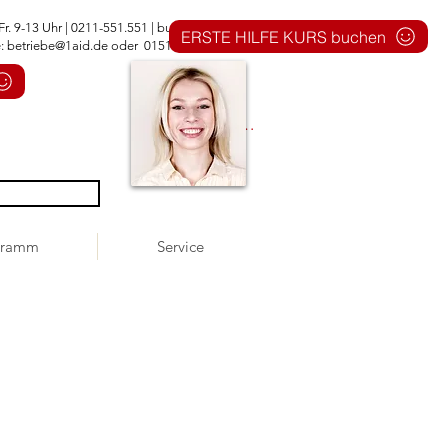
Fr. 9-13 Uhr | 0211-551.551 |
buero@1aid.de
ERSTE HILFE KURS buchen
e:
betriebe@1aid.de
oder 0151 - 744 555 51
Anmelden
gramm
Service