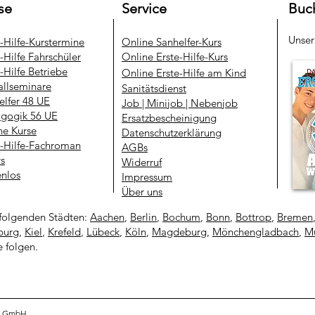
se
Service
Buc
Unse
e-Hilfe-Kurstermine
​Online Sanhelfer-Kurs​
-Hilfe Fahrschüler
Online Erste-Hilfe-Kurs
-Hilfe Betriebe
Online Erste-Hilfe am Kind
allseminare
Sanitätsdienst
elfer 48 UE
Job | Minijob | Nebenjob
gogik 56 UE
Ersatzbescheinigung
ne Kurse
Datenschutzerklärung
e-Hilfe-Fachroman
AGBs
ys
Widerruf
enlos
Impressum
Über uns
folgenden Städten:
Aachen
,
Berlin
,
Bochum
,
Bonn
,
Bottrop
,
Bremen
urg
,
Kiel
,
Krefeld
,
Lübeck
,
Köln
,
Magdeburg
,
Mönchengladbach
,
Mü
e folgen.
ng GmbH