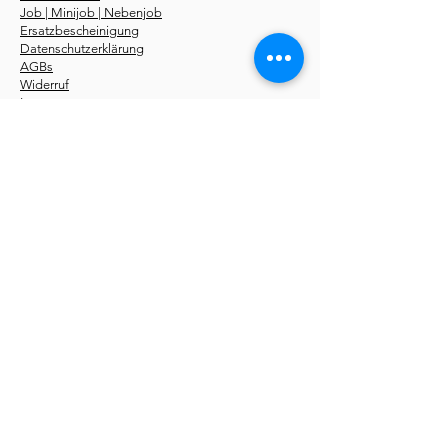
Job | Minijob | Nebenjob
Ersatzbescheinigung
Datenschutzerklärung
AGBs
Widerruf
Impressum
Über uns
Kurse
Erste-Hilfe-Kurstermine
Erste-Hilfe Fahrschüler
Erste-Hilfe Betriebe
Notfallseminare
Sanhelfer 48 UE
Pädagogik 56 UE
Online Kurse
Erste-Hilfe-Fachroman
Storys
kostenlos
Du findest unsere
Erste-Hilfe-Kurse
in folgenden
Städten:
Aachen
,
Berlin
,
Bochum
,
Bonn
,
Bottrop
,
Bremen
,
Dortmund
,
Düsseldorf
,
Dresden
,