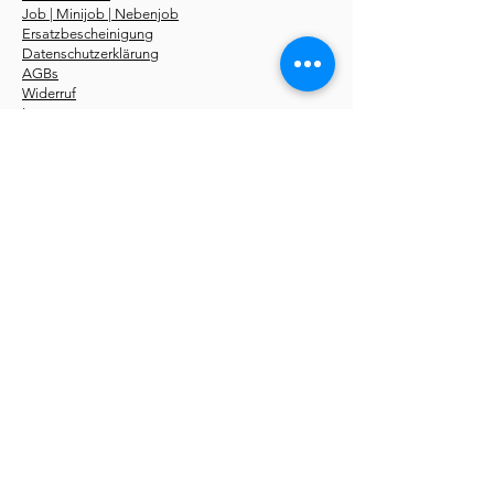
Job | Minijob | Nebenjob
Ersatzbescheinigung
Datenschutzerklärung
AGBs
Widerruf
Impressum
Über uns
Kurse
Erste-Hilfe-Kurstermine
Erste-Hilfe Fahrschüler
Erste-Hilfe Betriebe
Notfallseminare
Sanhelfer 48 UE
Pädagogik 56 UE
Online Kurse
Erste-Hilfe-Fachroman
Storys
kostenlos
Du findest unsere
Erste-Hilfe-Kurse
in folgenden
Städten:
Aachen
,
Berlin
,
Bochum
,
Bonn
,
Bottrop
,
Bremen
,
Dortmund
,
Düsseldorf
,
Dresden
,