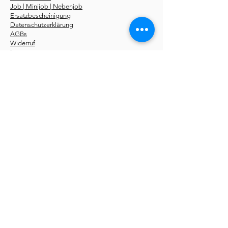
Job | Minijob | Nebenjob
Ersatzbescheinigung
Datenschutzerklärung
AGBs
Widerruf
Impressum
Über uns
Kurse
Erste-Hilfe-Kurstermine
Erste-Hilfe Fahrschüler
Erste-Hilfe Betriebe
Notfallseminare
Sanhelfer 48 UE
Pädagogik 56 UE
Online Kurse
Erste-Hilfe-Fachroman
Storys
kostenlos
Du findest unsere
Erste-Hilfe-Kurse
in folgenden
Städten:
Aachen
,
Berlin
,
Bochum
,
Bonn
,
Bottrop
,
Bremen
,
Dortmund
,
Düsseldorf
,
Dresden
,