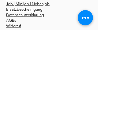
Job | Minijob | Nebenjob
Ersatzbescheinigung
Datenschutzerklärung
AGBs
Widerruf
Impressum
Über uns
Kurse
Erste-Hilfe-Kurstermine
Erste-Hilfe Fahrschüler
Erste-Hilfe Betriebe
Notfallseminare
Sanhelfer 48 UE
Pädagogik 56 UE
Online Kurse
Erste-Hilfe-Fachroman
Storys
kostenlos
Du findest unsere
Erste-Hilfe-Kurse
in folgenden
Städten:
Aachen
,
Berlin
,
Bochum
,
Bonn
,
Bottrop
,
Bremen
,
Dortmund
,
Düsseldorf
,
Dresden
,