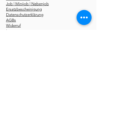
Job | Minijob | Nebenjob
Ersatzbescheinigung
Datenschutzerklärung
AGBs
Widerruf
Impressum
Über uns
Kurse
Erste-Hilfe-Kurstermine
Erste-Hilfe Fahrschüler
Erste-Hilfe Betriebe
Notfallseminare
Sanhelfer 48 UE
Pädagogik 56 UE
Online Kurse
Erste-Hilfe-Fachroman
Storys
kostenlos
Du findest unsere
Erste-Hilfe-Kurse
in folgenden
Städten:
Aachen
,
Berlin
,
Bochum
,
Bonn
,
Bottrop
,
Bremen
,
Dortmund
,
Düsseldorf
,
Dresden
,