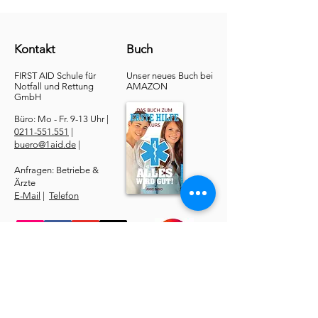
Kontakt
Buch
FIRST AID Schule für
Unser neues Buch bei
Notfall und Rettung​
AMAZON
GmbH
Büro: Mo - Fr. 9-13 Uhr |
0211-551.551
|
buero@1aid.de
|
Anfragen: Betriebe &
Ärzte
E-Mail
|
Telefon
Service
​Online Sanhelfer-Kurs​
Online Erste-Hilfe-Kurs