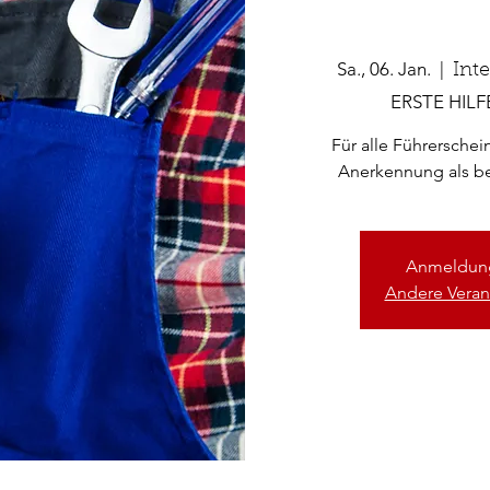
Sa., 06. Jan.
  |  
Int
ERSTE HILFE
Für alle Führersche
Anerkennung als bet
Anmeldung
Andere Veran