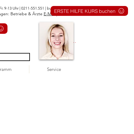
Fr. 9-13 Uhr | 0211-551.551 |
buero@1aid.de
ERSTE HILFE KURS buchen
agen: Betriebe & Ärzte
E-Mail
|
Telefon
Anmelden
gramm
Service