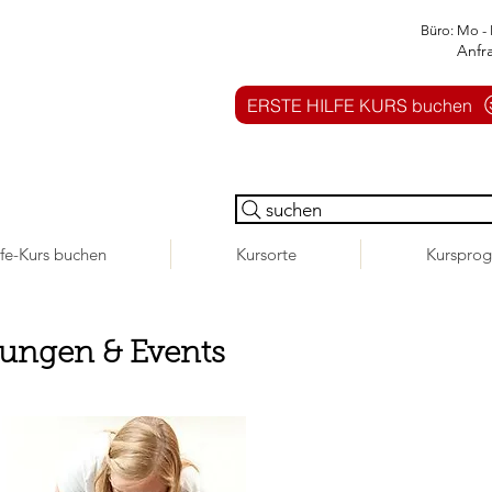
Büro: Mo - 
Anfr
ERSTE HILFE KURS buchen
suchen
lfe-Kurs buchen
Kursorte
Kurspro
tungen & Events