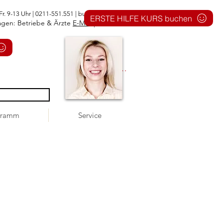
Fr. 9-13 Uhr | 0211-551.551 |
buero@1aid.de
ERSTE HILFE KURS buchen
agen: Betriebe & Ärzte
E-Mail
|
Telefon
Anmelden
gramm
Service