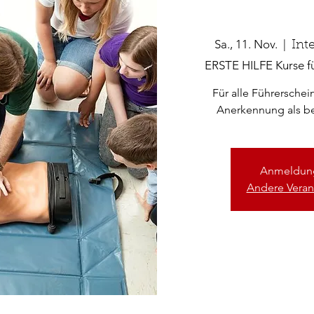
Sa., 11. Nov.
  |  
Int
ERSTE HILFE Kurse fü
Für alle Führersche
Anerkennung als bet
Anmeldung
Andere Veran