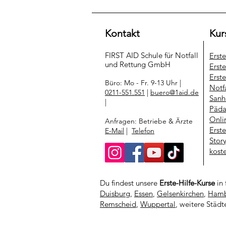
Kontakt
Kur
FIRST AID Schule für Notfall
Erst
und Rettung​ GmbH
Erste
Erste
Büro: Mo - Fr. 9-13 Uhr |
Notf
0211-551.551
|
buero@1aid.de
Sanh
|
Päda
Onli
Anfragen: Betriebe & Ärzte
Erst
E-Mail
|
Telefon
Stor
kost
Du findest unsere
Erste-Hilfe-Kurse
in 
Duisburg
,
Essen
,
Gelsenkirchen
,
Hamb
Remscheid
,
Wuppertal
, weitere Städt