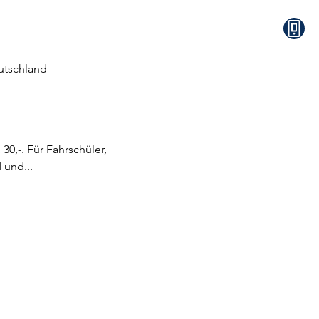
eutschland
0,-. Für Fahrschüler, 
 und...