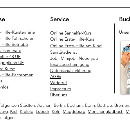
se
Service
Buc
e-Hilfe-Kurstermine
Unse
​Online Sanhelfer-Kurs​
-Hilfe Fahrschüler
Online Erste-Hilfe-Kurs
-Hilfe Betriebe
Online Erste-Hilfe am Kind
allseminare
Sanitätsdienst
elfer 48 UE
Job | Minijob | Nebenjob
gogik 56 UE
Ersatzbescheinigung
ne Kurse
Datenschutzerklärung
e-Hilfe-Fachroman
AGBs
ys
Widerruf
enlos
Impressum
Über uns
folgenden Städten:
Aachen
,
Berlin
,
Bochum
,
Bonn
,
Bottrop
,
Bremen
urg
,
Kiel
,
Krefeld
,
Lübeck
,
Köln
,
Magdeburg
,
Mönchengladbach
,
Mü
e folgen.