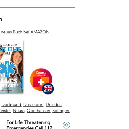
h
r neues Buch bei AMAZON
,
Dortmund
,
Düsseldorf
,
Dresden
,
nster
,
Neuss
,
Oberhausen
,
Solingen
,
For Life-Threatening
Emergencies Call 112