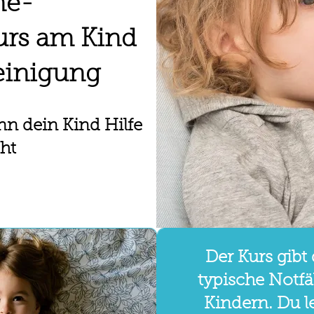
ne-
urs am Kind
einigung
nn dein Kind Hilfe
ht
Der Kurs gibt 
typische Notfä
Kindern. Du 