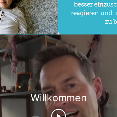
besser einzusc
reagieren und i
zu b
Willkommen