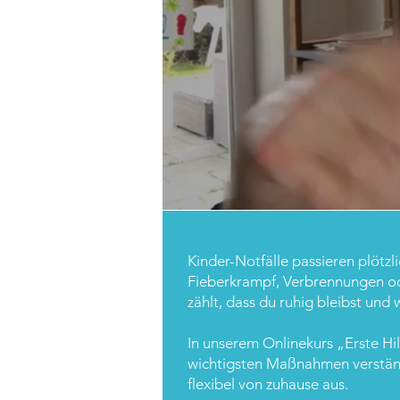
Kinder-Notfälle passieren plötzli
Fieberkrampf, Verbrennungen 
zählt, dass du ruhig bleibst und w
In unserem Onlinekurs „Erste Hil
wichtigsten Maßnahmen verständ
flexibel von zuhause aus.