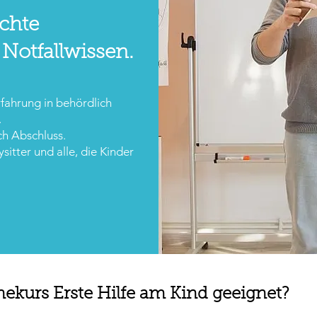
Echte
 Notfallwissen.
rfahrung in behördlich
.
h Abschluss.
sitter und alle, die Kinder
nekurs Erste Hilfe am Kind geeignet?