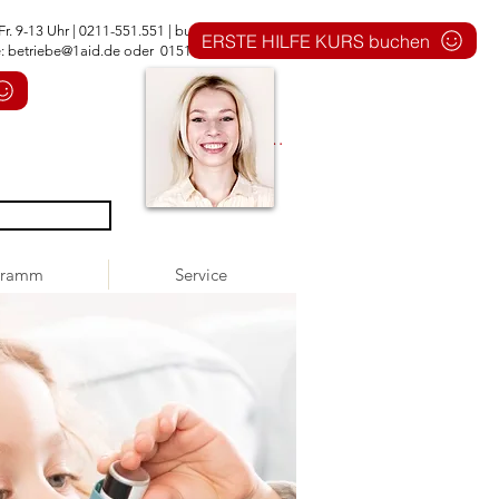
Fr. 9-13 Uhr | 0211-551.551 |
buero@1aid.de
ERSTE HILFE KURS buchen
e:
betriebe@1aid.de
oder 0151 - 744 555 51
Anmelden
gramm
Service