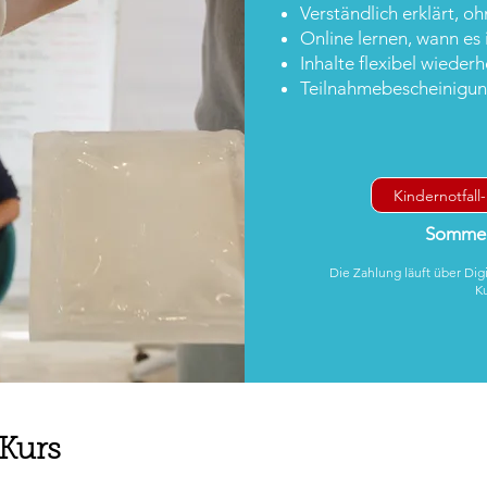
Verständlich erklärt, o
Online lernen, wann es 
Inhalte flexibel wieder
Teilnahmebescheinigun
Kindernotfall-
Sommer
Die Zahlung läuft über Dig
K
 Kurs