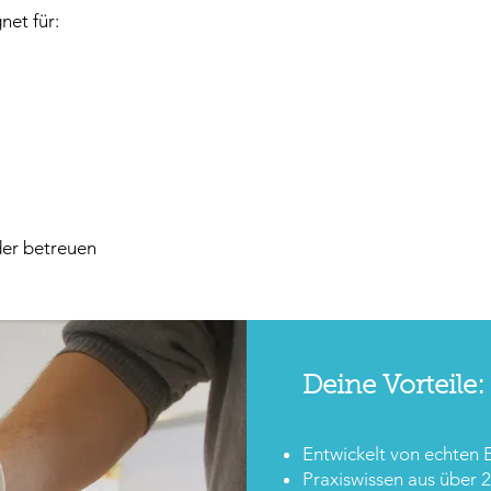
net für:
der betreuen
Deine Vorteile:
Entwickelt von echten E
Praxiswissen aus über 