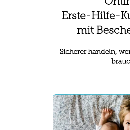
Onli
Erste-Hilfe-K
mit Besch
Sicherer handeln, we
brauc