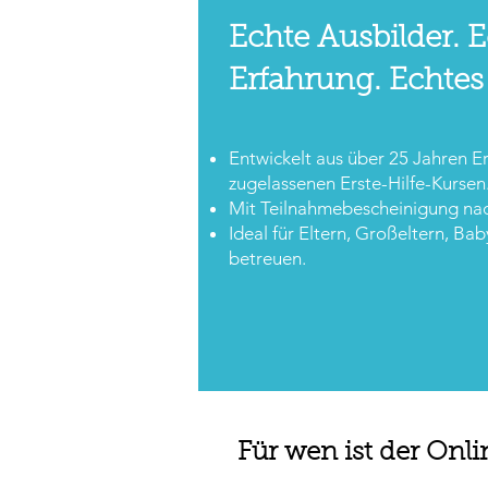
Echte Ausbilder. 
Erfahrung. Echtes
Entwickelt aus über 25 Jahren E
zugelassenen Erste-Hilfe-Kursen
Mit Teilnahmebescheinigung nac
Ideal für Eltern, Großeltern, Baby
betreuen.
Für wen ist der Onli