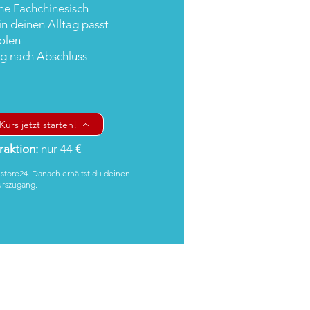
hne Fachchinesisch
in deinen Alltag passt
holen
g nach Abschluss
Kurs jetzt starten!
aktion:
nur 44
€
istore24. Danach erhältst du deinen
urszugang.