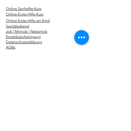
​Online Sanhelfer-Kurs​
Online Erste-Hilfe-Kurs
Online Erste-Hilfe am Kind
Sanitätsdienst
Job | Minijob | Nebenjob
Ersatzbescheinigung
Datenschutzerklärung
AGBs
Widerruf
Impressum
Über uns
Kurse
Erste-Hilfe-Kurstermine
Erste-Hilfe Fahrschüler
Erste-Hilfe Betriebe
Notfallseminare
Sanhelfer 48 UE
Pädagogik 56 UE
Online Kurse
Erste-Hilfe-Fachroman
Storys