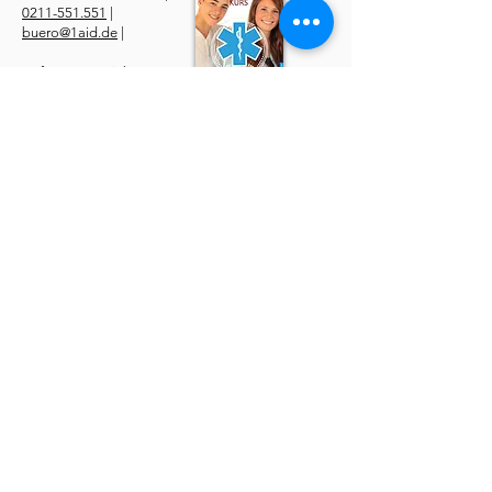
0211-551.551
|
buero@1aid.de
|
Anfragen: Betriebe &
Ärzte
E-Mail
|
Telefon
Service
​Online Sanhelfer-Kurs​
Online Erste-Hilfe-Kurs
Online Erste-Hilfe am Kind
Sanitätsdienst
Job | Minijob | Nebenjob
Ersatzbescheinigung
Datenschutzerklärung
AGBs
Widerruf
Impressum
Über uns