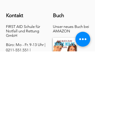
Kontakt
Buch
FIRST AID Schule für
Unser neues Buch bei
Notfall und Rettung​
AMAZON
GmbH
Büro: Mo - Fr. 9-13 Uhr |
0211-551.551
|
buero@1aid.de
|
Anfragen: Betriebe &
Ärzte
E-Mail
|
Telefon
Service
​Online Sanhelfer-Kurs​
Online Erste-Hilfe-Kurs
Online Erste-Hilfe am Kind