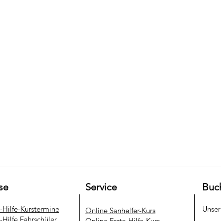
se
Service
Buc
e-Hilfe-Kurstermine
Unse
​Online Sanhelfer-Kurs​
-Hilfe Fahrschüler
Online Erste-Hilfe-Kurs