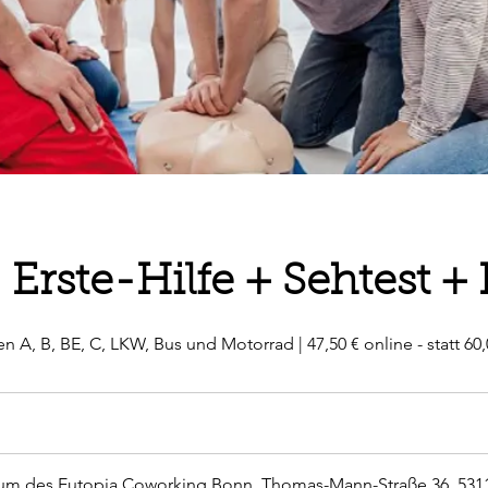
rste-Hilfe + Sehtest + 
n A, B, BE, C, LKW, Bus und Motorrad | 47,50 € online - statt 60,
um des Eutopia Coworking Bonn, Thomas-Mann-Straße 36, 531