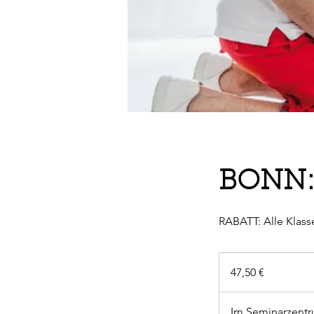
BONN: E
RABATT: Alle Klasse
47,50
Euro
47,50 €
Im Seminarzentr