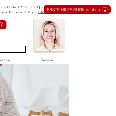
Fr. 9-13 Uhr | 0211-551.551 |
buero@1aid.de
ERSTE HILFE KURS buchen
agen: Betriebe & Ärzte
E-Mail
|
Telefon
Anmelden
gramm
Service