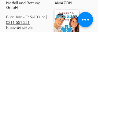
Notfall und Rettung​
AMAZON
GmbH
Büro: Mo - Fr. 9-13 Uhr |
0211-551.551
|
buero@1aid.de
|
Anfragen: Betriebe &
Ärzte
E-Mail
|
Telefon
Service
​Online Sanhelfer-Kurs​
Online Erste-Hilfe-Kurs
Online Erste-Hilfe am Kind
Sanitätsdienst
Job | Minijob | Nebenjob
Ersatzbescheinigung
Datenschutzerklärung
AGBs