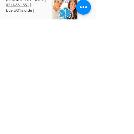
0211-551.551
|
buero@1aid.de
|
Anfragen: Betriebe &
Ärzte
E-Mail
|
Telefon
Service
​Online Sanhelfer-Kurs​
Online Erste-Hilfe-Kurs
Online Erste-Hilfe am Kind
Sanitätsdienst
Job | Minijob | Nebenjob
Ersatzbescheinigung
Datenschutzerklärung
AGBs
Widerruf
Impressum
Über uns