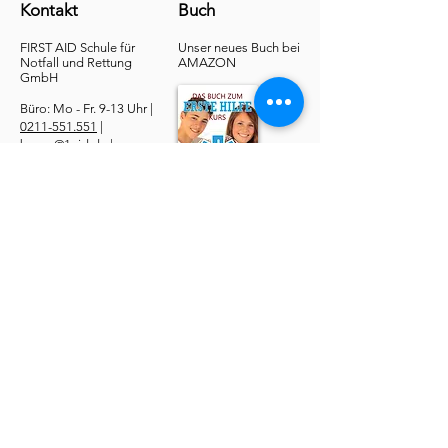
Kontakt
Buch
FIRST AID Schule für
Unser neues Buch bei
Notfall und Rettung​
AMAZON
GmbH
Büro: Mo - Fr. 9-13 Uhr |
0211-551.551
|
buero@1aid.de
|
Anfragen: Betriebe &
Ärzte
E-Mail
|
Telefon
Service
​Online Sanhelfer-Kurs​
Online Erste-Hilfe-Kurs
Online Erste-Hilfe am Kind
Sanitätsdienst
Job | Minijob | Nebenjob