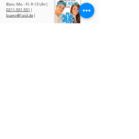
Büro: Mo - Fr. 9-13 Uhr |
0211-551.551
|
buero@1aid.de
|
Anfragen: Betriebe &
Ärzte
E-Mail
|
Telefon
Service
​Online Sanhelfer-Kurs​
Online Erste-Hilfe-Kurs
Online Erste-Hilfe am Kind
Sanitätsdienst
Job | Minijob | Nebenjob
Ersatzbescheinigung
Datenschutzerklärung
AGBs
Widerruf
Impressum
Über uns