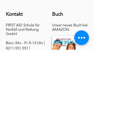
Kontakt
Buch
FIRST AID Schule für
Unser neues Buch bei
Notfall und Rettung​
AMAZON
GmbH
Büro: Mo - Fr. 9-13 Uhr |
0211-551.551
|
buero@1aid.de
|
Anfragen: Betriebe &
Ärzte
E-Mail
|
Telefon
Service
​Online Sanhelfer-Kurs​
Online Erste-Hilfe-Kurs
Online Erste-Hilfe am Kind