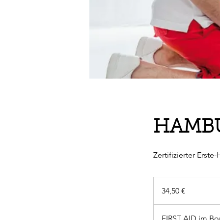
HAMBU
Zertifizierter Erst
34,50
Euro
34,50 €
FIRST AID im B