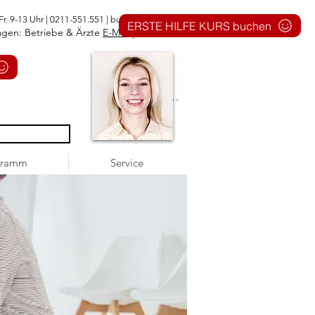
Fr. 9-13 Uhr | 0211-551.551 |
buero@1aid.de
ERSTE HILFE KURS buchen
agen: Betriebe & Ärzte
E-Mail
|
Telefon
Anmelden
gramm
Service