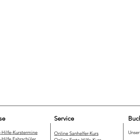
se
Service
Buc
e-Hilfe-Kurstermine
Unse
​Online Sanhelfer-Kurs​
-Hilfe Fahrschüler
Online Erste-Hilfe-Kurs