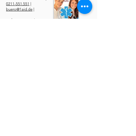
0211-551.551
|
buero@1aid.de
|
Anfragen: Betriebe &
Ärzte
E-Mail
|
Telefon
Service
​Online Sanhelfer-Kurs​
Online Erste-Hilfe-Kurs
Online Erste-Hilfe am Kind
Sanitätsdienst
Job | Minijob | Nebenjob
Ersatzbescheinigung
Datenschutzerklärung
AGBs
Widerruf
Impressum
Über uns