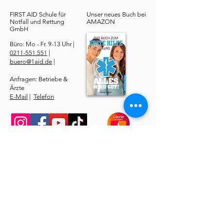
FIRST AID Schule für
Unser neues Buch bei
Notfall und Rettung​
AMAZON
GmbH
Büro: Mo - Fr. 9-13 Uhr |
0211-551.551
|
buero@1aid.de
|
Anfragen: Betriebe &
Ärzte
E-Mail
|
Telefon
Service
​Online Sanhelfer-Kurs​
Online Erste-Hilfe-Kurs
Online Erste-Hilfe am Kind
Sanitätsdienst
Job | Minijob | Nebenjob
Ersatzbescheinigung