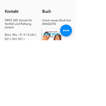
Kontakt
Buch
FIRST AID Schule für
Unser neues Buch bei
Notfall und Rettung​
AMAZON
GmbH
Büro: Mo - Fr. 9-13 Uhr |
0211-551.551
|
buero@1aid.de
|
Anfragen: Betriebe &
Ärzte
E-Mail
|
Telefon
Service
​Online Sanhelfer-Kurs​
Online Erste-Hilfe-Kurs
Online Erste-Hilfe am Kind