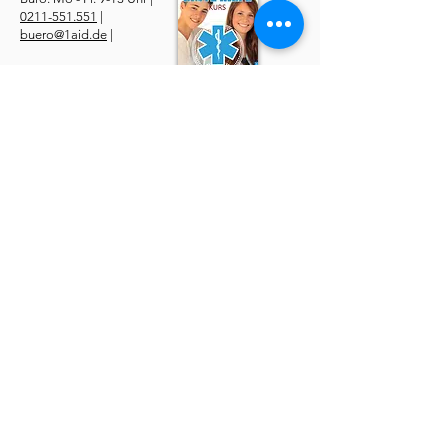
0211-551.551
|
buero@1aid.de
|
Anfragen: Betriebe &
Ärzte
E-Mail
|
Telefon
Service
​Online Sanhelfer-Kurs​
Online Erste-Hilfe-Kurs
Online Erste-Hilfe am Kind
Sanitätsdienst
Job | Minijob | Nebenjob
Ersatzbescheinigung
Datenschutzerklärung
AGBs
Widerruf
Impressum
Über uns