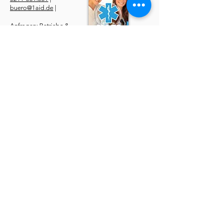
buero@1aid.de
|
Anfragen: Betriebe &
Ärzte
E-Mail
|
Telefon
Service
​Online Sanhelfer-Kurs​
Online Erste-Hilfe-Kurs
Online Erste-Hilfe am Kind
Sanitätsdienst
Job | Minijob | Nebenjob
Ersatzbescheinigung
Datenschutzerklärung
AGBs
Widerruf
Impressum
Über uns
Kurse