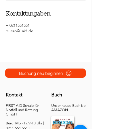
Kontaktangaben
+ 0211551551
buero@1aid.de
Buchung neu beginnen
Kontakt
Buch
FIRST AID Schule für
Unser neues Buch bei
Notfall und Rettung​
AMAZON
GmbH
Büro: Mo - Fr. 9-13 Uhr |
0211-551.551
|