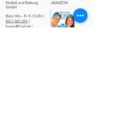
Notfall und Rettung​
AMAZON
GmbH
Büro: Mo - Fr. 9-13 Uhr |
0211-551.551
|
buero@1aid.de
|
Betriebliche Erste Hilfe:
E-Mail
|
Telefon
Service
​Online Sanhelfer-Kurs​
Online Erste-Hilfe-Kurs
Online Erste-Hilfe am Kind
Sanitätsdienst
Job | Minijob | Nebenjob
Ersatzbescheinigung
Datenschutzerklärung
AGBs
Widerruf