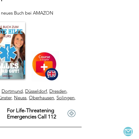
r neues Buch bei AMAZON
,
Dortmund
,
Düsseldorf
,
Dresden
,
nster
,
Neuss
,
Oberhausen
,
Solingen
,
For Life-Threatening
Emergencies Call 112