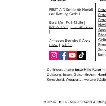
FIRST AID Schule für Notfall
Erst
und Rettung​ GmbH
Erste
Erste
Büro: Mo - Fr. 9-13 Uhr |
Notf
0211-551.551
|
buero@1aid.de
Sanh
|
Päda
Onli
Anfragen: Betriebe & Ärzte
Erst
E-Mail
|
Telefon
Stor
kost
Du findest unsere
Erste-Hilfe-Kurse
in 
Duisburg
,
Essen
,
Gelsenkirchen
,
Hamb
Remscheid
,
Wuppertal
, weitere Städt
© 2026 by FIRST AID Schule für Notfall & Rettu