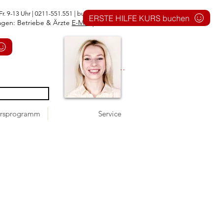
Fr. 9-13 Uhr | 0211-551.551 |
buero@1aid.de
ERSTE HILFE KURS buchen
agen: Betriebe & Ärzte
E-Mail
|
Telefon
Anmelden
rsprogramm
Service