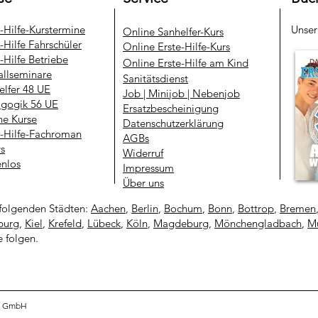
e-Hilfe-Kurstermine
Unse
​Online Sanhelfer-Kurs​
-Hilfe Fahrschüler
Online Erste-Hilfe-Kurs
-Hilfe Betriebe
Online Erste-Hilfe am Kind
allseminare
Sanitätsdienst
elfer 48 UE
Job | Minijob | Nebenjob
gogik 56 UE
Ersatzbescheinigung
ne Kurse
Datenschutzerklärung
e-Hilfe-Fachroman
AGBs
ys
Widerruf
enlos
Impressum
Über uns
folgenden Städten:
Aachen
,
Berlin
,
Bochum
,
Bonn
,
Bottrop
,
Bremen
urg
,
Kiel
,
Krefeld
,
Lübeck
,
Köln
,
Magdeburg
,
Mönchengladbach
,
Mü
e folgen.
ng GmbH