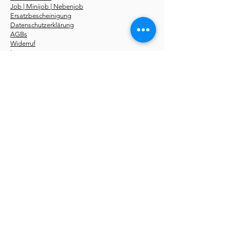
Job | Minijob | Nebenjob
Ersatzbescheinigung
Datenschutzerklärung
AGBs
Widerruf
Impressum
Über uns
Kurse
Erste-Hilfe-Kurstermine
Erste-Hilfe Fahrschüler
Erste-Hilfe Betriebe
Notfallseminare
Sanhelfer 48 UE
Pädagogik 56 UE
Online Kurse
Erste-Hilfe-Fachroman
Storys
kostenlos
Du findest unsere
Erste-Hilfe-Kurse
in folgenden
Städten:
Aachen
,
Berlin
,
Bochum
,
Bonn
,
Bottrop
,
Bremen
,
Dortmund
,
Düsseldorf
,
Dresden
,