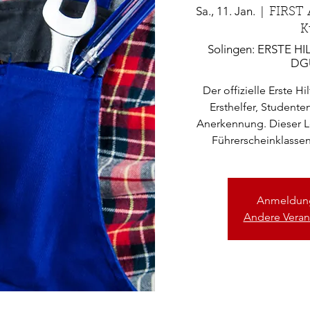
Sa., 11. Jan.
  |  
FIRST 
K
Solingen: ERSTE HIL
DGU
Der offizielle Erste H
Ersthelfer, Studente
Anerkennung. Dieser Leh
Führerscheinklassen 
Anmeldung
Andere Veran