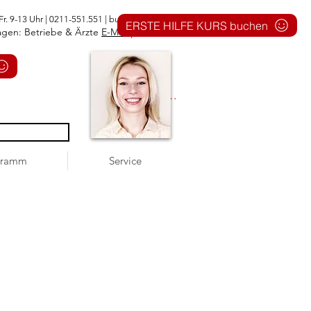
Fr. 9-13 Uhr | 0211-551.551 |
buero@1aid.de
ERSTE HILFE KURS buchen
agen: Betriebe & Ärzte
E-Mail
|
Telefon
Anmelden
gramm
Service