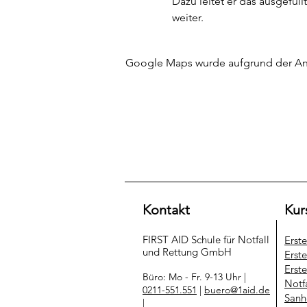
Dazu leitet er das ausgefüllt
weiter.
Google Maps wurde aufgrund der Anal
Kontakt
Kur
FIRST AID Schule für Notfall
Erst
und Rettung​ GmbH
Erste
Erste
Büro: Mo - Fr. 9-13 Uhr |
Notf
0211-551.551
|
buero@1aid.de
Sanh
|