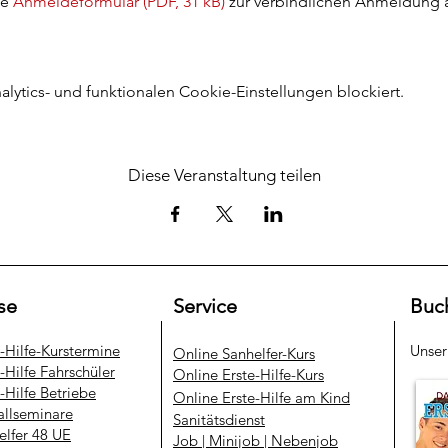
e 
Anmeldeformular (PDF, 31 kB)
 zur verbindlichen Anmeldung a
ytics- und funktionalen Cookie-Einstellungen blockiert.
Diese Veranstaltung teilen
se
Service
Buc
e-Hilfe-Kurstermine
Unse
​Online Sanhelfer-Kurs​
-Hilfe Fahrschüler
Online Erste-Hilfe-Kurs
-Hilfe Betriebe
Online Erste-Hilfe am Kind
allseminare
Sanitätsdienst
elfer 48 UE
Job | Minijob | Nebenjob