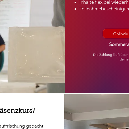
Inhalte flexibel wiederh
Teilnahmebescheinigun
Onlinekur
Sommerak
Die Zahlung läuft über 
deine
räsenzkurs?
auffrischung gedacht.