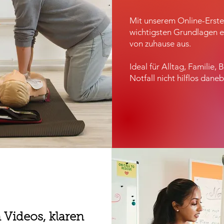
Mit unserem Online-Erste-
wichtigsten Grundlagen ei
von zuhause aus.
Ideal für Alltag, Familie, 
Notfall nicht hilflos dan
 Videos, klaren