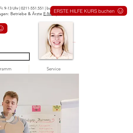
Fr. 9-13 Uhr | 0211-551.551 |
buero@1aid.de
ERSTE HILFE KURS buchen
agen: Betriebe & Ärzte
E-Mail
|
Telefon
Anmelden
gramm
Service