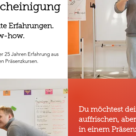
cheinigung
hte Erfahrungen.
w-how.
er 25 Jahren Erfahrung aus
en Präsenzkursen.
Du möchtest dei
auffrischen, abe
in einem Präsen