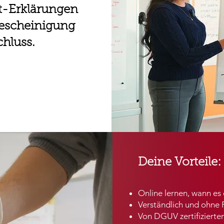
tt-Erklärungen
escheinigung
hluss.
Deine Vorteile:
Online lernen, wann es 
Verständlich und ohne 
Von DGUV zertifizierten