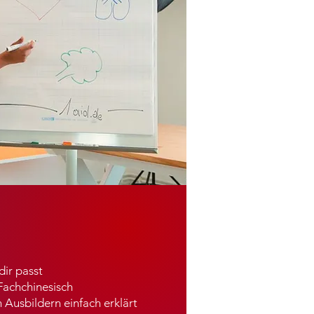
dir passt
Fachchinesisch
 Ausbildern einfach erklärt