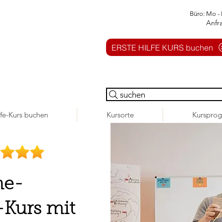
Büro: Mo - 
Anfr
ERSTE HILFE KURS buchen
suchen
lfe-Kurs buchen
Kursorte
Kurspro
ne-
-Kurs mit