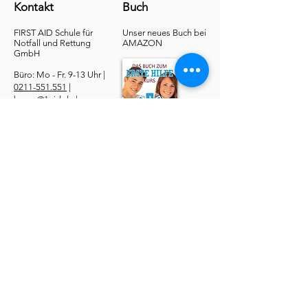
Kontakt
Buch
FIRST AID Schule für
Unser neues Buch bei
Notfall und Rettung​
AMAZON
GmbH
Büro: Mo - Fr. 9-13 Uhr |
0211-551.551
|
buero@1aid.de
|
Anfragen: Betriebe &
Ärzte
E-Mail
|
Telefon
Service
​Online Sanhelfer-Kurs​
Online Erste-Hilfe-Kurs
Online Erste-Hilfe am Kind
Sanitätsdienst
Job | Minijob | Nebenjob