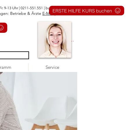
Fr. 9-13 Uhr | 0211-551.551 |
buero@1aid.de
ERSTE HILFE KURS buchen
agen: Betriebe & Ärzte
E-Mail
|
Telefon
Anmelden
gramm
Service