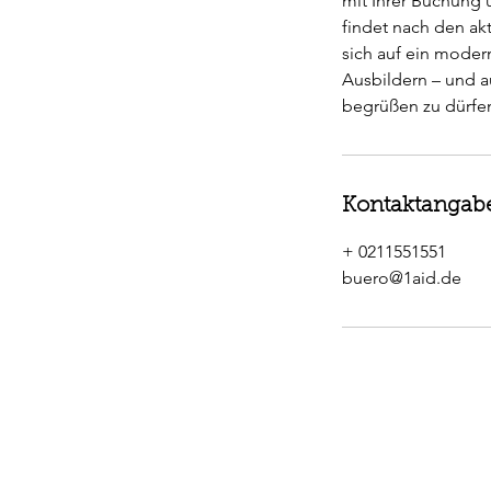
mit Ihrer Buchung un
findet nach den ak
sich auf ein moder
Ausbildern – und a
Kontaktangab
+ 0211551551
buero@1aid.de