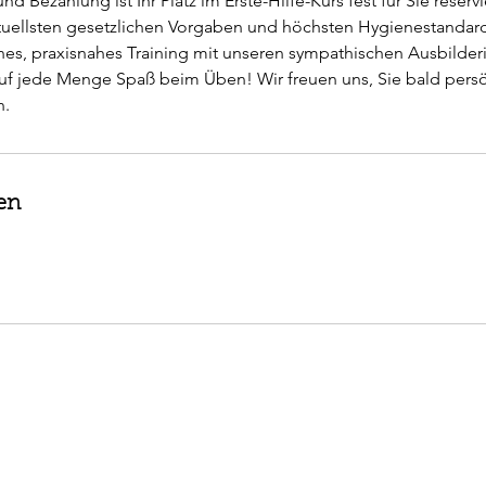
d Bezahlung ist Ihr Platz im Erste-Hilfe-Kurs fest für Sie reservi
tuellsten gesetzlichen Vorgaben und höchsten Hygienestandards
nes, praxisnahes Training mit unseren sympathischen Ausbilde
uf jede Menge Spaß beim Üben! Wir freuen uns, Sie bald persö
en