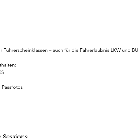
ler Führerscheinklassen – auch für die Fahrerlaubnis LKW und B
thalten:
RS
e Passfotos
 Sessions