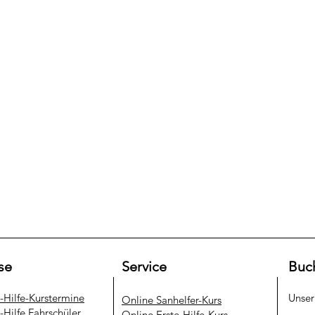
se
Service
Buc
e-Hilfe-Kurstermine
Unse
​Online Sanhelfer-Kurs​
-Hilfe Fahrschüler
Online Erste-Hilfe-Kurs