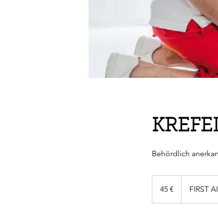
KREFEL
Behördlich anerkann
45
Euro
45 €
FIRST AI