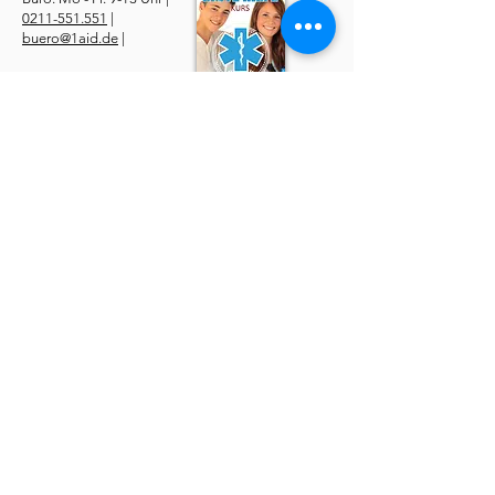
0211-551.551
|
buero@1aid.de
|
Anfragen: Betriebe &
Ärzte
E-Mail
|
Telefon
Service
​Online Sanhelfer-Kurs​
Online Erste-Hilfe-Kurs
Online Erste-Hilfe am Kind
Sanitätsdienst
Job | Minijob | Nebenjob
Ersatzbescheinigung
Datenschutzerklärung
AGBs
Widerruf
Impressum
Über uns