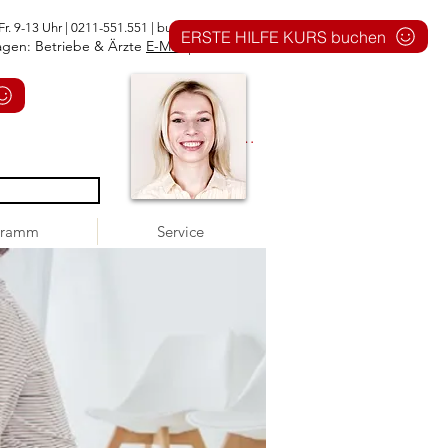
Fr. 9-13 Uhr | 0211-551.551 |
buero@1aid.de
ERSTE HILFE KURS buchen
agen: Betriebe & Ärzte
E-Mail
|
Telefon
Anmelden
gramm
Service