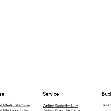
se
Service
Buc
e-Hilfe-Kurstermine
Unse
​Online Sanhelfer-Kurs​
-Hilfe Fahrschüler
Online Erste-Hilfe-Kurs