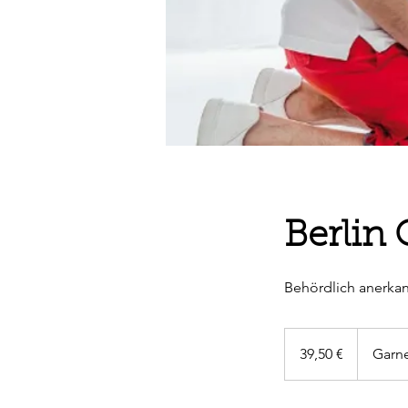
Berlin 
Behördlich anerkann
39,50
Euro
39,50 €
Garne