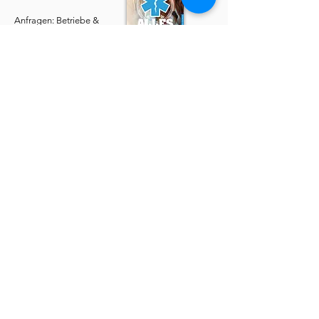
Anfragen: Betriebe &
Ärzte
E-Mail
|
Telefon
Service
​Online Sanhelfer-Kurs​
Online Erste-Hilfe-Kurs
Online Erste-Hilfe am Kind
Sanitätsdienst
Job | Minijob | Nebenjob
Ersatzbescheinigung
Datenschutzerklärung
AGBs
Widerruf
Impressum
Über uns
Kurse