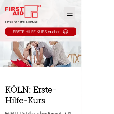
​Schule für Notfall & Rettung
ERSTE HILFE KURS buchen
KÖLN: Erste-
Hilfe-Kurs
RABATT: Für Führerschein Klasse A, B, BE,